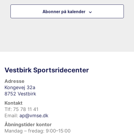
S
e
Abonner på kalender
ø
g
g
i
n
v
i
e
n
Vestbirk Sportsridecenter
n
g
Adresse
h
Kongevej 32a
o
8752 Vestbirk
e
Kontakt
g
d
Tlf: 75 78 11 41
Email:
ap@vmse.dk
v
e
Åbningstider kontor
Mandag – fredag: 9:00–15:00