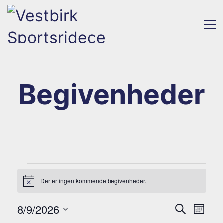
Begivenheder
Begivenheder
Der er ingen kommende begivenheder.
Notice
B
Beg
8/9/2026
Søg
Måned
efter
Vis
Vælg