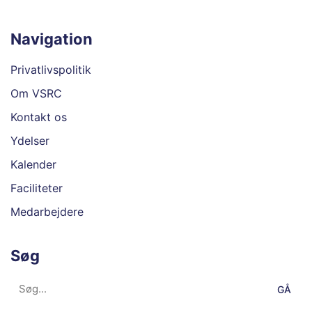
i
r
s
Navigation
n
Privatlivspolitik
i
Om VSRC
n
Kontakt os
g
Ydelser
Kalender
e
Faciliteter
r
Medarbejdere
N
Søg
a
Search
v
for: